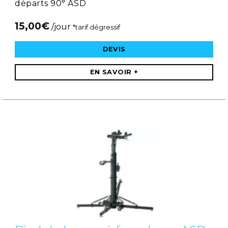
départs 90° ASD
15,00
€
/jour
*tarif dégressif
DEVIS
EN SAVOIR +