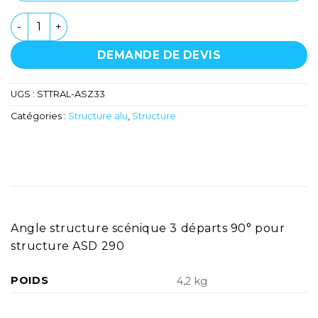
quantité de Angle 3D en T alu - ASD - ASZ33
DEMANDE DE DEVIS
UGS :
STTRAL-ASZ33
Catégories :
Structure alu
,
Structure
Angle structure scénique 3 départs 90° pour
structure ASD 290
POIDS
4,2 kg