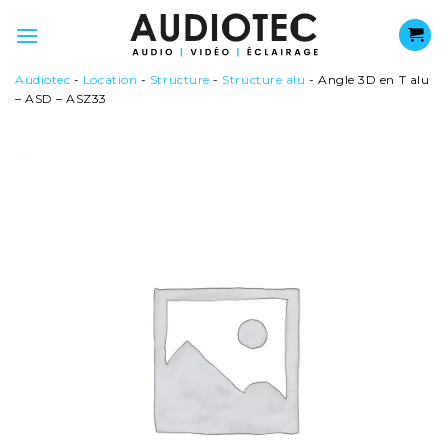
Passer
au
contenu
Audiotec
-
Location
-
Structure
-
Structure alu
-
Angle 3D en T alu
– ASD – ASZ33