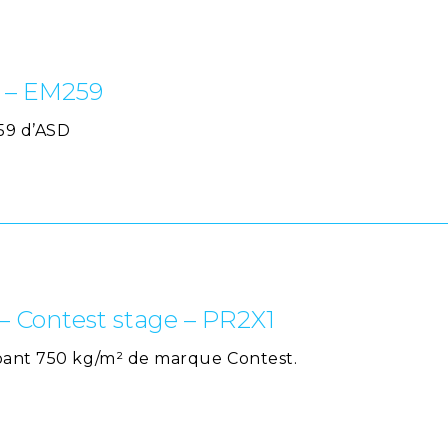
D – EM259
59 d’ASD
– Contest stage – PR2X1
apant 750 kg/m² de marque Contest.