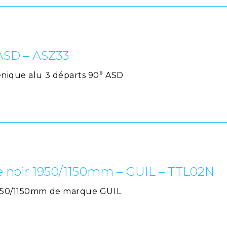
 ASD – ASZ33
énique alu 3 départs 90° ASD
e noir 1950/1150mm – GUIL – TTL02N
 1950/1150mm de marque GUIL