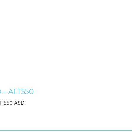
D – ALT550
LT 550 ASD