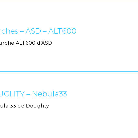
urches – ASD – ALT600
ourche ALT600 d’ASD
OUGHTY – Nebula33
bula 33 de Doughty