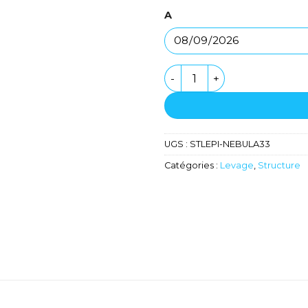
A
quantité de Pied de levag
UGS :
STLEPI-NEBULA33
Catégories :
Levage
,
Structure