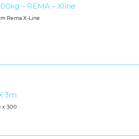
00kg – REMA – Xline
5m Rema X-Line
 X 3m
0 x 300