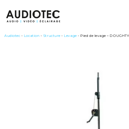
Passer
au
contenu
Audiotec
-
Location
-
Structure
-
Levage
-
Pied de levage – DOUGHTY