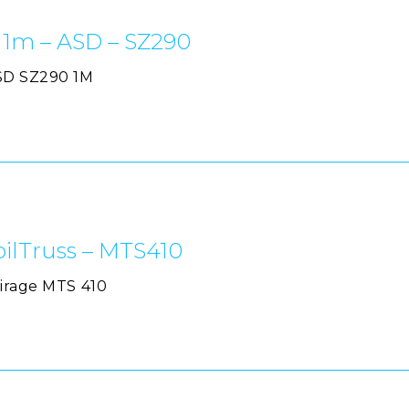
u 1m – ASD – SZ290
ASD SZ290 1M
bilTruss – MTS410
airage MTS 410