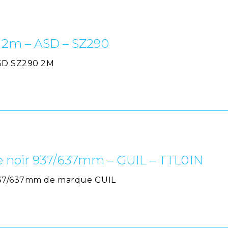
u 2m – ASD – SZ290
ASD SZ290 2M
e noir 937/637mm – GUIL – TTL01N
 937/637mm de marque GUIL