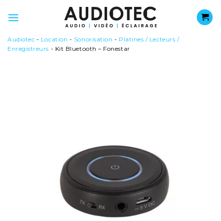
Passer
au
contenu
Audiotec
-
Location
-
Sonorisation
-
Platines / Lecteurs /
Enregistreurs
-
Kit Bluetooth – Fonestar