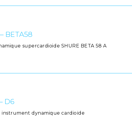
 – BETA58
 dynamique supercardioide SHURE BETA 58 A
– D6
 instrument dynamique cardioïde