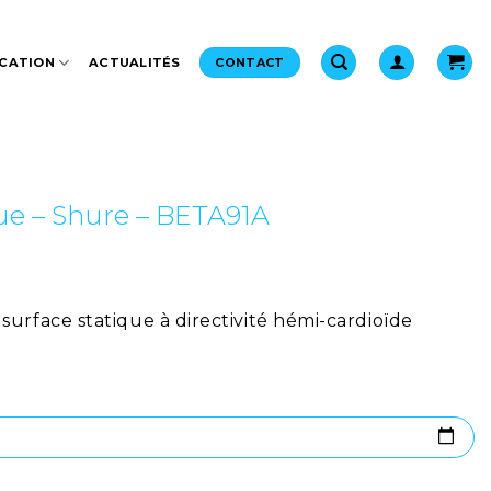
CATION
ACTUALITÉS
CONTACT
e – Shure – BETA91A
urface statique à directivité hémi-cardioïde