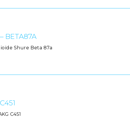
 – BETA87A
dioïde Shure Beta 87a
 C451
 AKG C451