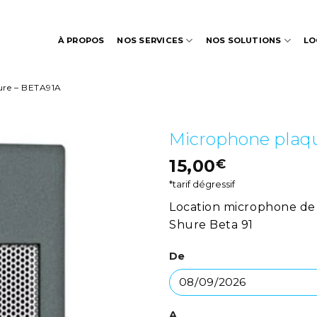
À PROPOS
NOS SERVICES
NOS SOLUTIONS
LO
ure – BETA91A
Microphone plaqu
15,00
€
*tarif dégressif
Location microphone de s
Shure Beta 91
De
A