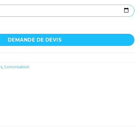
aque - Shure - BETA91A
DEMANDE DE DEVIS
es
,
Sonorisation