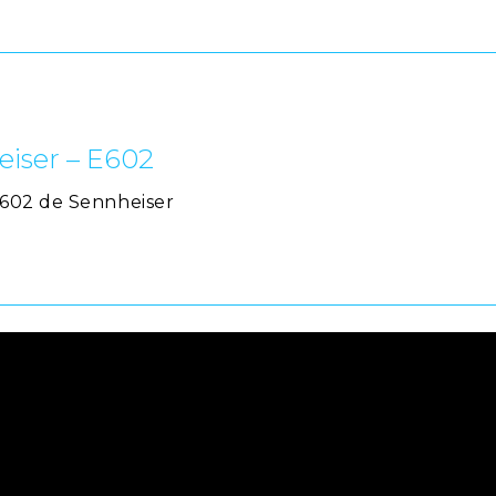
iser – E602
602 de Sennheiser