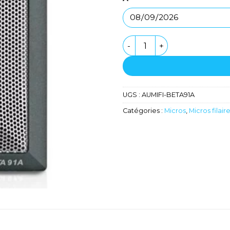
quantité de Microphone pl
UGS :
AUMIFI-BETA91A
Catégories :
Micros
,
Micros filair