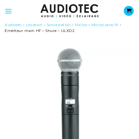
Passer
au
contenu
Audiotec
-
Location
-
Sonorisation
-
Micros
-
Micros sans-fil
-
Emétteur main HF – Shure – ULXD2