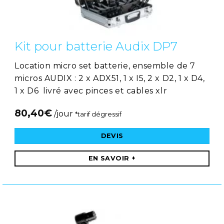
Kit pour batterie Audix DP7
Location micro set batterie, ensemble de 7
micros AUDIX : 2 x ADX51, 1 x I5, 2 x D2, 1 x D4,
1 x D6 livré avec pinces et cables xlr
80,40
€
/jour
*tarif dégressif
DEVIS
EN SAVOIR +