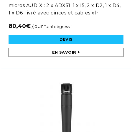
micros AUDIX : 2 x ADX51, 1 x I5, 2 x D2, 1 x D4,
1 x D6 livré avec pinces et cables xlr
80,40
€
/jour
*tarif dégressif
DEVIS
EN SAVOIR +