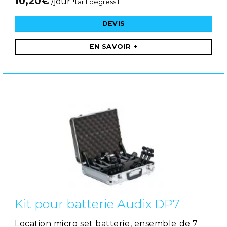
10,20
€
/jour
*tarif dégressif
DEVIS
EN SAVOIR +
Kit pour batterie Audix DP7
Location micro set batterie, ensemble de 7