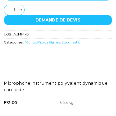
quantité de Microphone - Audix - I5
DEMANDE DE DEVIS
UGS :
AUMIFI-I5
Catégories :
Micros
,
Micros filaires
,
Sonorisation
Microphone instrument polyvalent dynamique
cardioïde
POIDS
0,25 kg