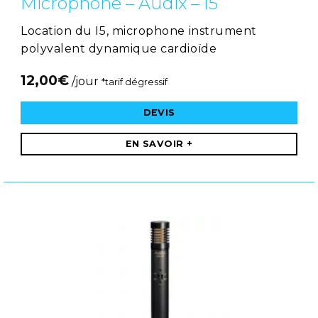
Microphone – Audix – I5
Location du I5, microphone instrument
polyvalent dynamique cardioïde
12,00
€
/jour
*tarif dégressif
DEVIS
EN SAVOIR +