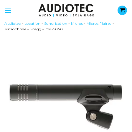
Passer
au
contenu
Audiotec
-
Location
-
Sonorisation
-
Micros
-
Micros filaires
-
Microphone – Stagg – CM-5050