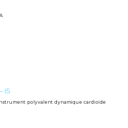
CA
 I5
 instrument polyvalent dynamique cardioïde