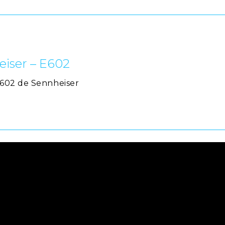
iser – E602
602 de Sennheiser