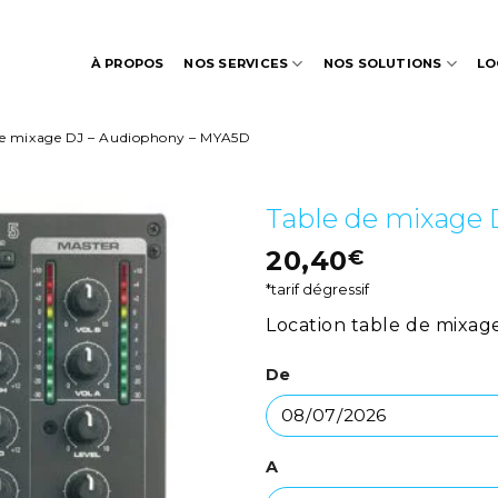
À PROPOS
NOS SERVICES
NOS SOLUTIONS
LO
de mixage DJ – Audiophony – MYA5D
Table de mixage
20,40
€
*tarif dégressif
Location table de mixa
De
A