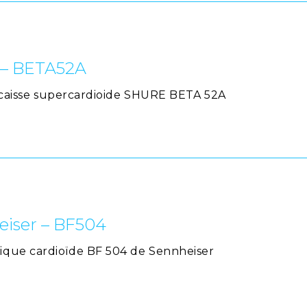
 – BETA52A
e caisse supercardioide SHURE BETA 52A
eiser – BF504
que cardioïde BF 504 de Sennheiser