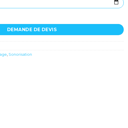
ge DJ - Audiophony - MYA5D
DEMANDE DE DEVIS
xage
,
Sonorisation