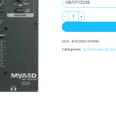
quantité de Table de mixa
UGS :
AUCONS-MYA5D
Catégories :
Dj
,
Consoles de mi