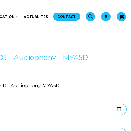
CATION
ACTUALITÉS
CONTACT
 DJ – Audiophony – MYA5D
ge DJ Audiophony MYA5D