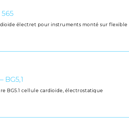
 565
rdioïde électret pour instruments monté sur flexible
– BG5,1
e BG5.1 cellule cardioïde, électrostatique