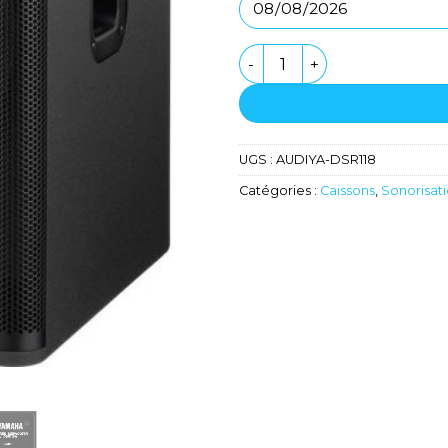
quantité de Caisson de gr
UGS :
AUDIYA-DSR118
Catégories :
Caissons
,
Sonorisat