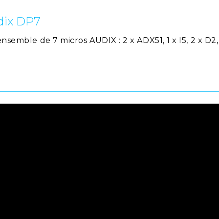
dix DP7
nsemble de 7 micros AUDIX : 2 x ADX51, 1 x I5, 2 x D2, 