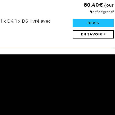
80,40
€
/jour
*tarif dégressif
1 x D4, 1 x D6 livré avec
DEVIS
EN SAVOIR +