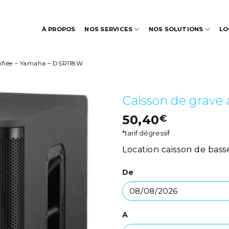
À PROPOS
NOS SERVICES
NOS SOLUTIONS
LO
lifiée – Yamaha – DSR118W
Caisson de grave
50,40
€
*tarif dégressif
Location caisson de ba
De
A