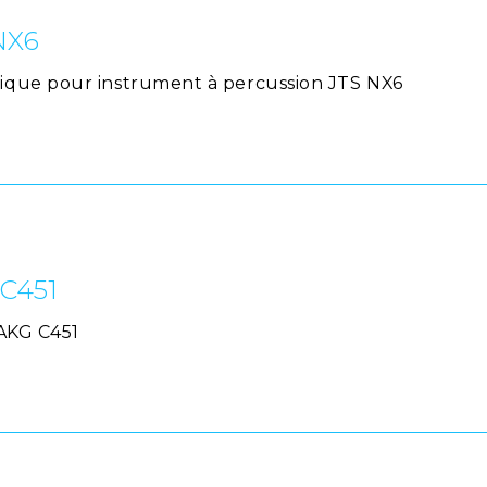
NX6
que pour instrument à percussion JTS NX6
 C451
 AKG C451