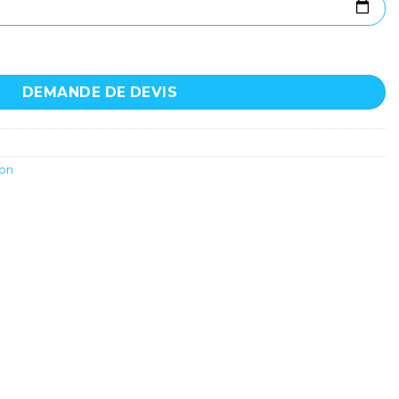
ave amplifiée - Yamaha - DSR118W
DEMANDE DE DEVIS
ion