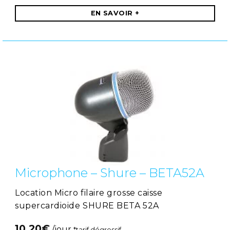
EN SAVOIR +
Microphone – Shure – BETA52A
Location Micro filaire grosse caisse
supercardioide SHURE BETA 52A
10,20
€
/jour
*tarif dégressif