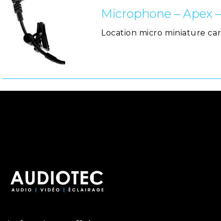
Microphone – Apex –
Location micro miniature ca