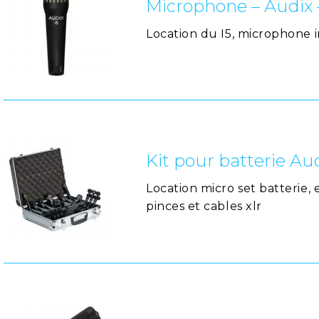
Microphone – Audix –
Location du I5, microphone
Kit pour batterie Au
Location micro set batterie, e
pinces et cables xlr