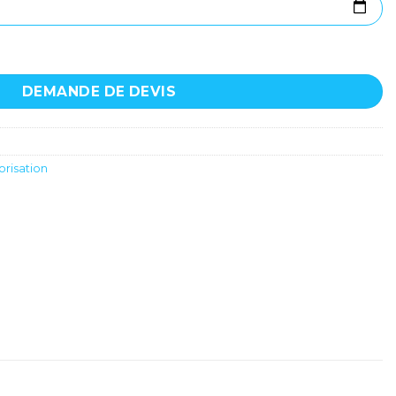
2 x 400 watts 8 ohms - QSC - USA1310
DEMANDE DE DEVIS
risation