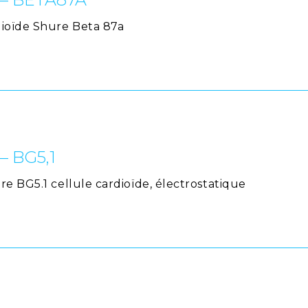
dioïde Shure Beta 87a
– BG5,1
e BG5.1 cellule cardioïde, électrostatique