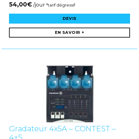
54,00
€
/jour
*tarif dégressif
DEVIS
EN SAVOIR +
Gradateur 4x5A – CONTEST –
4×5