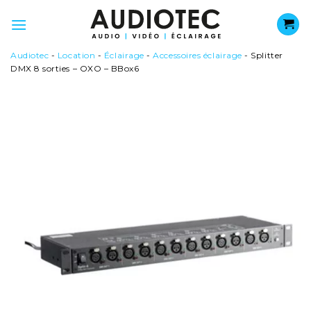
Passer
au
contenu
Audiotec
-
Location
-
Éclairage
-
Accessoires éclairage
-
Splitter
DMX 8 sorties – OXO – BBox6