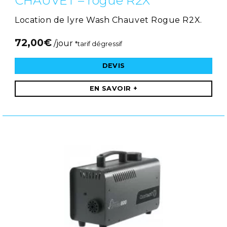
CHAUVET – rogue R2X
Location de lyre Wash Chauvet Rogue R2X.
72,00
€
/jour
*tarif dégressif
DEVIS
EN SAVOIR +