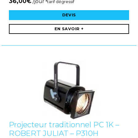
36,00
€
/jour
*tarif dégressif
DEVIS
EN SAVOIR +
Projecteur traditionnel PC 1K –
ROBERT JULIAT – P310H