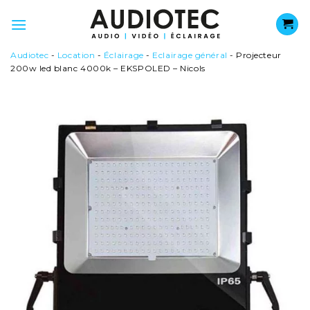
Passer
au
contenu
Audiotec
-
Location
-
Éclairage
-
Eclairage général
-
Projecteur
200w led blanc 4000k – EKSPOLED – Nicols