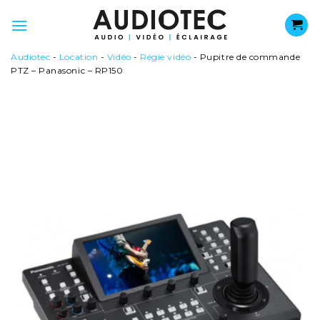
Passer
au
contenu
Audiotec
-
Location
-
Vidéo
-
Régie vidéo
-
Pupitre de commande
PTZ – Panasonic – RP150