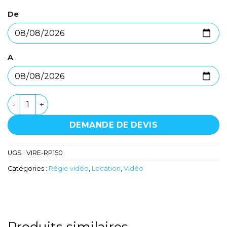
De
A
quantité de Pupitre de commande PTZ - Panasonic - R
DEMANDE DE DEVIS
UGS :
VIRE-RP150
Catégories :
Régie vidéo
,
Location
,
Vidéo
Produits similaires