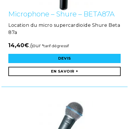
Microphone – Shure – BETA87A
Location du micro supercardioïde Shure Beta
87a
14,40
€
/jour
*tarif dégressif
DEVIS
EN SAVOIR +