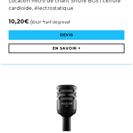
Location micro de chant Shure BG5.1 cellule
cardioïde, électrostatique
10,20
€
/jour
*tarif dégressif
DEVIS
EN SAVOIR +