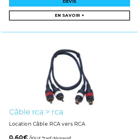
DEVIS
EN SAVOIR +
Câble rca > rca
Location Câble RCA vers RCA
0,60
€
/jour
*tarif dégressif