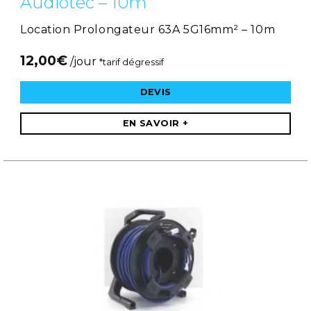
Audiotec – 10m
Location Prolongateur 63A 5G16mm² – 10m
12,00
€
/jour
*tarif dégressif
DEVIS
EN SAVOIR +