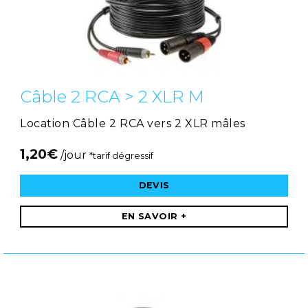
Câble 2 RCA > 2 XLR M
Location Câble 2 RCA vers 2 XLR mâles
1,20
€
/jour
*tarif dégressif
DEVIS
EN SAVOIR +