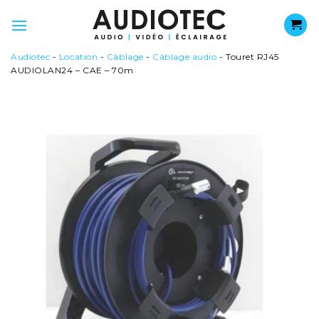
Passer
au
contenu
Audiotec
-
Location
-
Câblage
-
Câblage audio
-
Touret RJ45
AUDIOLAN24 – CAE – 70m