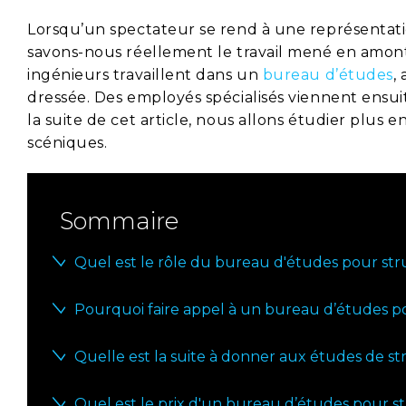
Lorsqu’un spectateur se rend à une représentation
savons-nous réellement le travail mené en amont p
ingénieurs travaillent dans un
bureau d’études
,
dressée. Des employés spécialisés viennent ensuit
la suite de cet article, nous allons étudier plus 
scéniques.
Sommaire
Quel est le rôle du bureau d'études pour str
Pourquoi faire appel à un bureau d’études p
Quelle est la suite à donner aux études de s
Quel est le prix d'un bureau d’études pour s