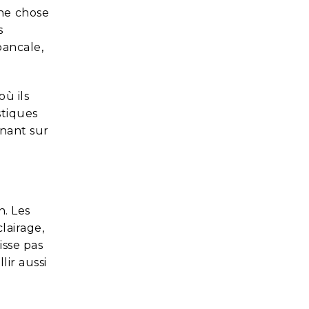
une chose
s
bancale,
où ils
stiques
enant sur
n. Les
lairage,
isse pas
lir aussi