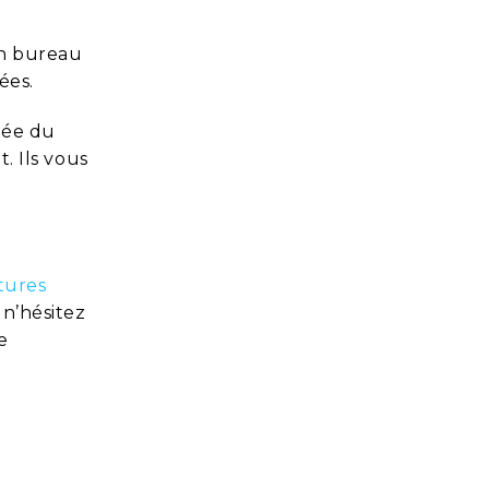
un bureau
ées.
idée du
. Ils vous
tures
 n’hésitez
e