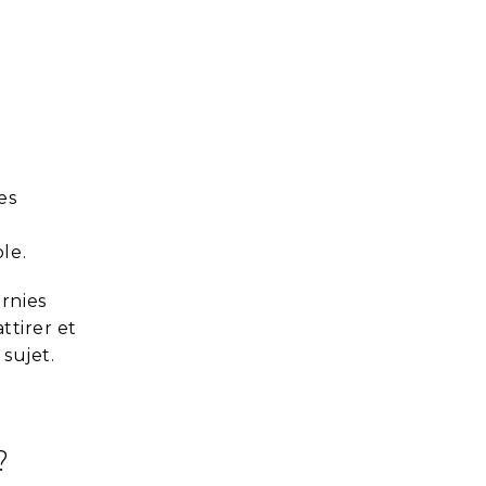
es
e
le.
rnies
ttirer et
 sujet.
?