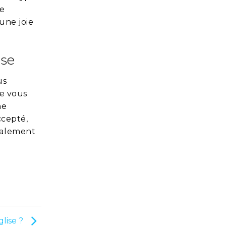
le
une joie
use
us
de vous
ne
ccepté,
galement
lise ?