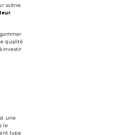
ur scène.
leur
de gommer
de qualité
 investir
est une
s le
ment type