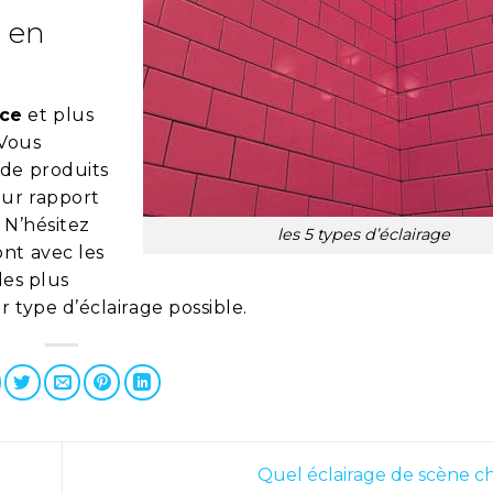
l en
nce
et plus
 Vous
 de produits
eur rapport
 N’hésitez
les 5 types d’éclairage
nt avec les
les plus
 type d’éclairage possible.
Quel éclairage de scène ch