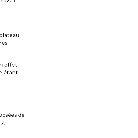
 savoir
 plateau
rés
n effet
e étant
posées de
est