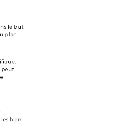
ans le but
u plan.
fique.
e peut
re
r
gles bien