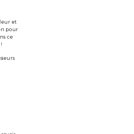
leur et
son pour
ns ce
!
usieurs