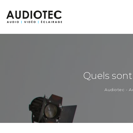
Passer
au
contenu
Quels sont 
Audiotec
-
A