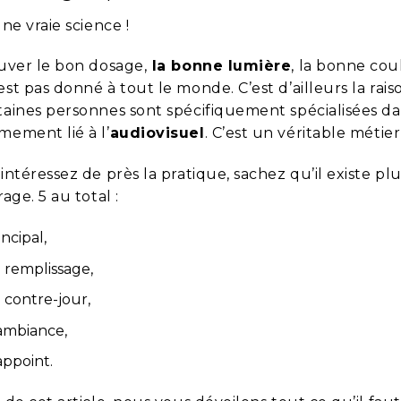
une vraie science !
ouver le bon dosage,
la bonne lumière
, la bonne cou
est pas donné à tout le monde. C’est d’ailleurs la rai
taines personnes sont spécifiquement spécialisées da
mement lié à l’
audiovisuel
. C’est un véritable métier 
intéressez de près la pratique, sachez qu’il existe pl
rage. 5 au total :
incipal,
e remplissage,
e contre-jour,
’ambiance,
appoint.