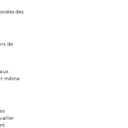
sociées des
ers de
eaux
t même
es
ailler
ont