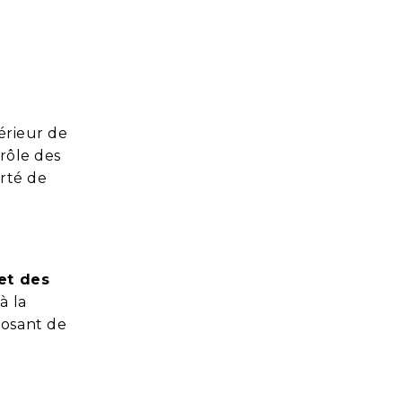
érieur de
trôle des
erté de
et des
à la
posant de