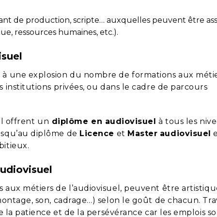
tant de production, scripte… auxquelles peuvent être as
que, ressources humaines, etc.).
isuel
é à une explosion du nombre de formations aux méti
s institutions privées, ou dans le cadre de parcours
el offrent un
diplôme en audiovisuel
à tous les niv
squ’au diplôme de
Licence
et
Master
audiovisuel
e
bitieux.
audiovisuel
 aux métiers de l’audiovisuel, peuvent être artistiqu
(montage, son, cadrage…) selon le goût de chacun. Trav
de la patience et de la persévérance car les emplois s