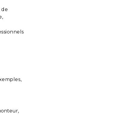
 de
e,
essionnels
exemples,
monteur,