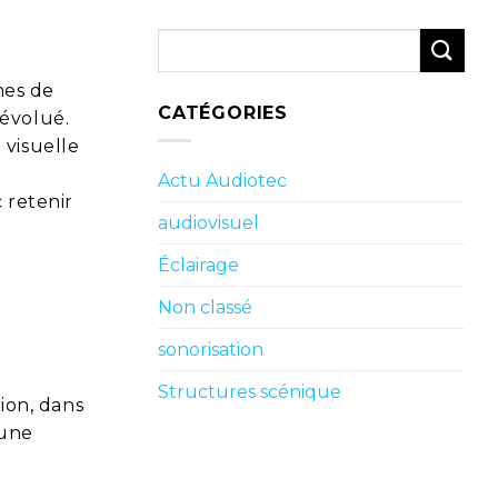
mes de
CATÉGORIES
évolué.
 visuelle
Actu Audiotec
c retenir
audiovisuel
Éclairage
Non classé
sonorisation
Structures scénique
tion, dans
’une