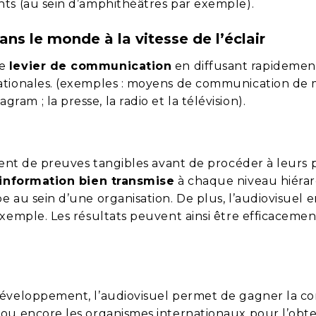
nts (au sein d’amphithéâtres par exemple).
ns le monde à la vitesse de l’éclair
le
levier de communication
en diffusant rapidemen
ationales. (exemples : moyens de communication de m
m ; la presse, la radio et la télévision).
sent de preuves tangibles avant de procéder à leurs p
information bien transmise
à chaque niveau hiéra
 au sein d’une organisation. De plus, l’audiovisuel en
exemple. Les résultats peuvent ainsi être efficacemen
développement, l’audiovisuel permet de gagner la co
 ou encore les organismes internationaux pour l’obt