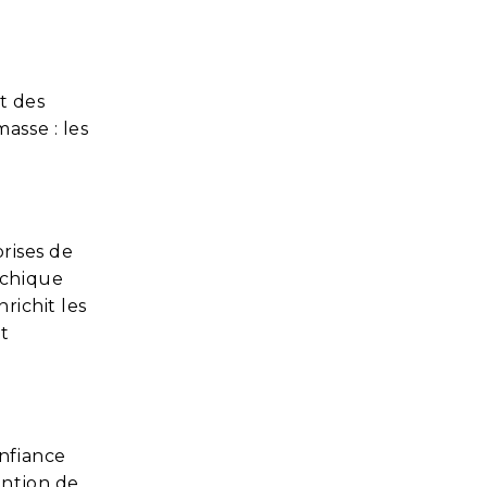
t des
asse : les
rises de
rchique
richit les
t
nfiance
ention de