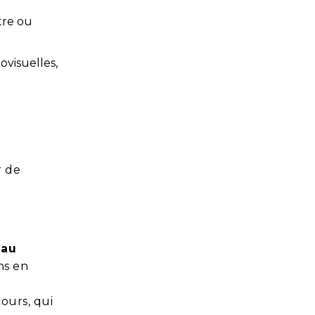
tre ou
ovisuelles,
r de
 au
ns en
ours, qui