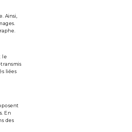
. Ainsi,
images.
raphe.
 le
etransmis
s liées
roposent
s. En
ns des