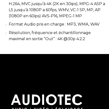
H.264, MVC jusqu’à 4K (2K en 30ips), MPG-4 ASP a
L5 jusqu’à 1080P a 60fps, WMV, VC-1 SP, MP, AP
(1080P en 60ips) AVS-P16, MPEG-1 MP
Format Audio pris en charge : MP3, WMA, WAV
Résolution, fréquence et échantillonnage
maximal en sortie ”Out” : 4K @30p 4:2:2